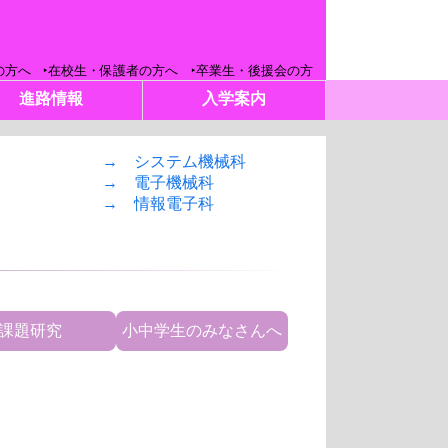
の方へ
在校生・保護者の方へ
卒業生・後援会の方
進路情報
入学案内
→ システム機械科
→ 電子機械科
→ 情報電子科
課題研究
小中学生のみなさんへ