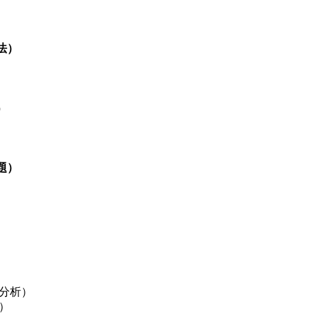
法）
）
題）
分析）
）